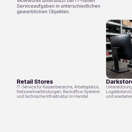
Wowworks unterstützt bei IT-nahen
Serviceaufgaben in unterschiedlichen
gewerblichen Objekten.
Retail Stores
Darkstor
IT-Service für Kassenbereiche, Arbeitsplätze,
Unterstützung 
Netzwerkverbindungen, Backoffice-Systeme
Logistikstand
und technische Infrastruktur im Handel.
und wiederke