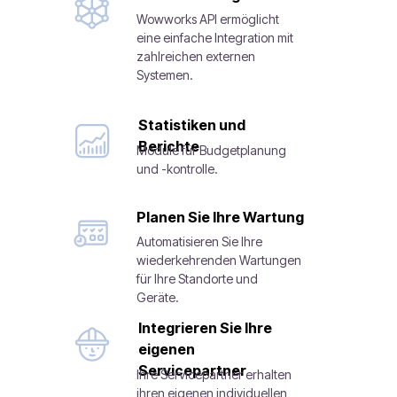
Wowworks API ermöglicht
eine einfache Integration mit
zahlreichen externen
Systemen.
Statistiken und
Berichte
Module für Budgetplanung
und -kontrolle.
Planen Sie Ihre Wartung
Automatisieren Sie Ihre
wiederkehrenden Wartungen
für Ihre Standorte und
Geräte.
Integrieren Sie Ihre
eigenen
Servicepartner
Ihre Servicepartner erhalten
ihren eigenen individuellen