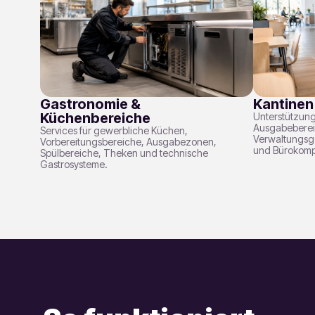
Gastronomie &
Kantinen
Küchenbereiche
Unterstützung
Ausgabeberei
Services für gewerbliche Küchen,
Verwaltungsg
Vorbereitungsbereiche, Ausgabezonen,
und Bürokomp
Spülbereiche, Theken und technische
Gastrosysteme.