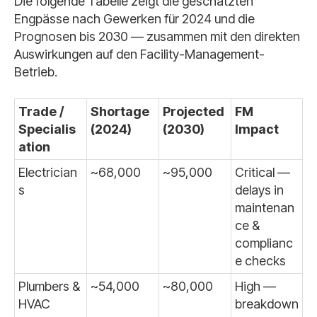
Die folgende Tabelle zeigt die geschätzten
Engpässe nach Gewerken für 2024 und die
Prognosen bis 2030 — zusammen mit den direkten
Auswirkungen auf den Facility-Management-
Betrieb.
Trade /
Shortage
Projected
FM
Specialis
(2024)
(2030)
Impact
ation
Electrician
~68,000
~95,000
Critical —
s
delays in
maintenan
ce &
complianc
e checks
Plumbers &
~54,000
~80,000
High —
HVAC
breakdown