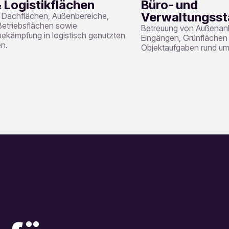
 Logistikflächen
Büro- und
Verwaltungsst
r Dachflächen, Außenbereiche,
Betriebsflächen sowie
Betreuung von Außenan
ekämpfung in logistisch genutzten
Eingängen, Grünflächen
n.
Objektaufgaben rund u