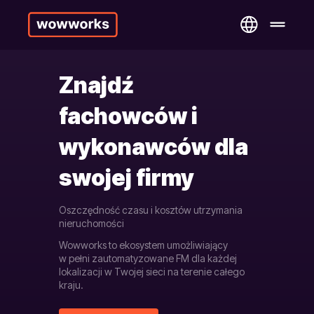
Znajdź
fachowców i
wykonawców dla
swojej firmy
Oszczędność czasu i kosztów utrzymania
nieruchomości
Wowworks to ekosystem umożliwiający
w pełni zautomatyzowane FM dla każdej
lokalizacji w Twojej sieci na terenie całego
kraju.