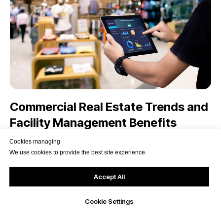
Commercial Real Estate Trends and
Facility Management Benefits
The commercial real estate industry in
Cookies managing
We use cookies to provide the best site experience.
Germany is undergoing a transformation,
characterized by several significant trends
Accept All
and challenges.
Cookie Settings