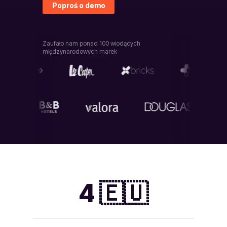
Poproś o demo
Zaufało nam ponad 100 wiodących
międzynarodowych marek
4 🇪🇺