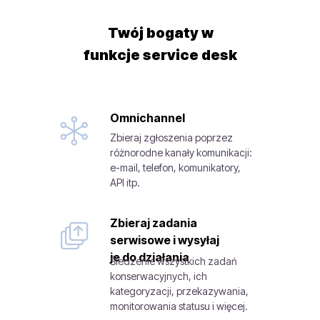
Twój bogaty w
funkcje service desk
Omnichannel
Zbieraj zgłoszenia poprzez
różnorodne kanały komunikacji:
e-mail, telefon, komunikatory,
API itp.
Zbieraj zadania
serwisowe i wysyłaj
je do działania
Śledzenie wszystkich zadań
konserwacyjnych, ich
kategoryzacji, przekazywania,
monitorowania statusu i więcej.