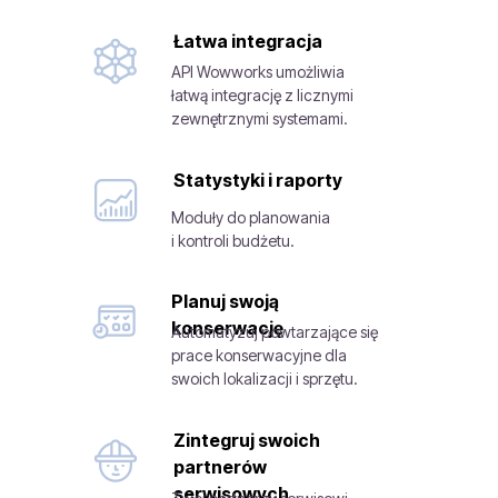
Łatwa integracja
API Wowworks umożliwia
łatwą integrację z licznymi
zewnętrznymi systemami.
Statystyki i raporty
Moduły do planowania
i kontroli budżetu.
Planuj swoją
konserwację
Automatyzuj powtarzające się
prace konserwacyjne dla
swoich lokalizacji i sprzętu.
Zintegruj swoich
partnerów
serwisowych